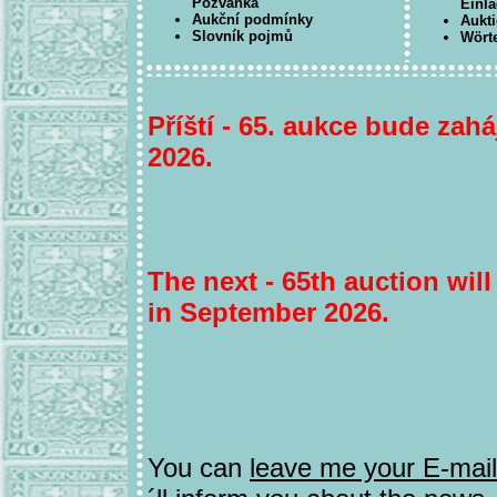
Pozvánka
Einl
Aukční podmínky
Aukt
Slovník pojmů
Wört
Příští - 65. aukce bude zahá
2026.
The next - 65th auction wil
in September 2026.
You can
leave me your E-mai