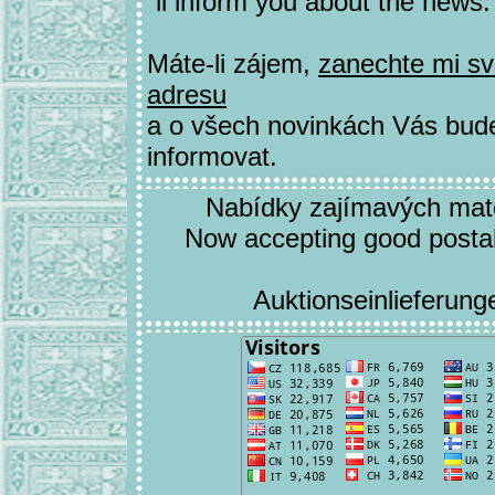
´ll inform you about the news.
Máte-li zájem,
zanechte mi sv
adresu
a o všech novinkách Vás bu
informovat.
Nabídky zajímavých materi
Now accepting good postal 
Auktionseinlieferung