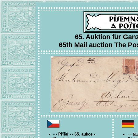
65. Auktion für Ga
65th Mail auction The Pos
- - Příští - - 65. aukce -
- - N